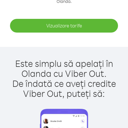
Olanda.
Vizualizare tarife
Este simplu să apelați în
Olanda cu Viber Out.
De îndată ce aveți credite
Viber Out, puteți să: