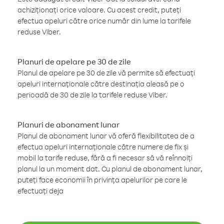
achiziționați orice valoare. Cu acest credit, puteți
efectua apeluri către orice număr din lume la tarifele
reduse Viber.
Planuri de apelare pe 30 de zile
Planul de apelare pe 30 de zile vă permite să efectuați
apeluri internaționale către destinația aleasă pe o
perioadă de 30 de zile la tarifele reduse Viber.
Planuri de abonament lunar
Planul de abonament lunar vă oferă flexibilitatea de a
efectua apeluri internaționale către numere de fix și
mobil la tarife reduse, fără a fi necesar să vă reînnoiți
planul la un moment dat. Cu planul de abonament lunar,
puteți face economii în privința apelurilor pe care le
efectuați deja