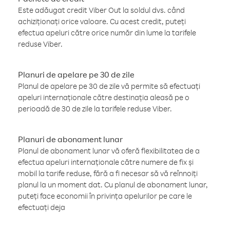
Este adăugat credit Viber Out la soldul dvs. când
achiziționați orice valoare. Cu acest credit, puteți
efectua apeluri către orice număr din lume la tarifele
reduse Viber.
Planuri de apelare pe 30 de zile
Planul de apelare pe 30 de zile vă permite să efectuați
apeluri internaționale către destinația aleasă pe o
perioadă de 30 de zile la tarifele reduse Viber.
Planuri de abonament lunar
Planul de abonament lunar vă oferă flexibilitatea de a
efectua apeluri internaționale către numere de fix și
mobil la tarife reduse, fără a fi necesar să vă reînnoiți
planul la un moment dat. Cu planul de abonament lunar,
puteți face economii în privința apelurilor pe care le
efectuați deja