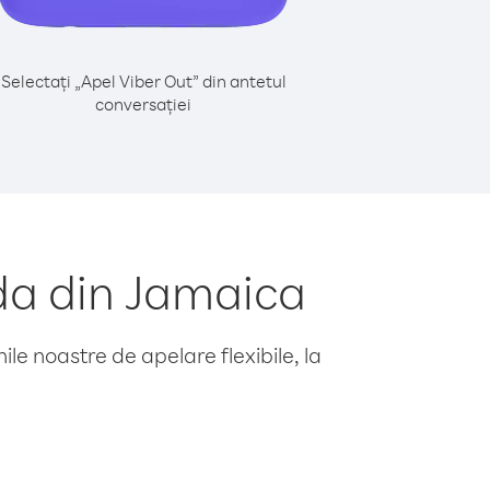
Selectați „Apel Viber Out” din antetul
conversației
da din Jamaica
le noastre de apelare flexibile, la