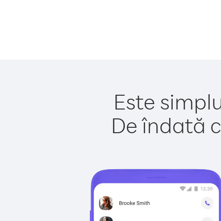
Este simplu
De îndată c