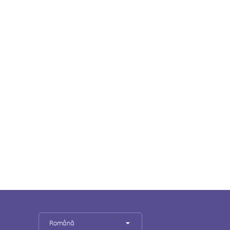
Română