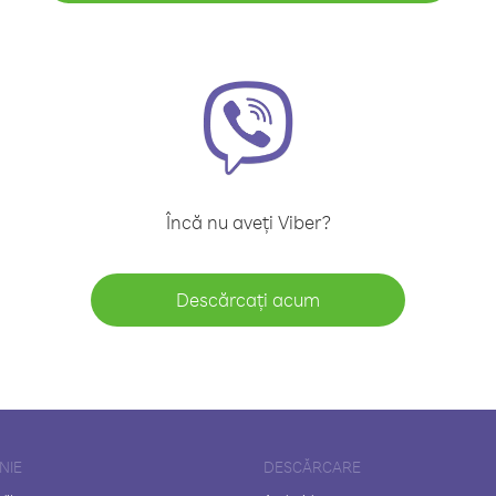
Încă nu aveți Viber?
Descărcați acum
NIE
DESCĂRCARE