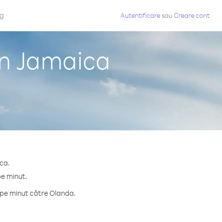
og
Autentificare
sau
Creare cont
in Jamaica
ca.
pe minut.
 pe minut către Olanda.