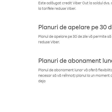
Este adăugat credit Viber Out la soldul dvs. 
la tarifele reduse Viber.
Planuri de apelare pe 30 d
Planul de apelare pe 30 de zile vă permite să 
reduse Viber.
Planuri de abonament lun
Planul de abonament lunar vă oferă flexibilita
necesar să vă reînnoiți planul la un moment d
deja