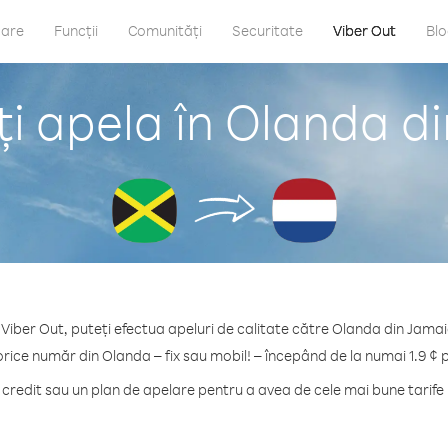
care
Funcții
Comunități
Securitate
Viber Out
Bl
i apela în Olanda d
 Viber Out, puteți efectua apeluri de calitate către Olanda din Jamai
orice număr din Olanda – fix sau mobil! – începând de la numai 1.9 ¢ 
redit sau un plan de apelare pentru a avea de cele mai bune tarife