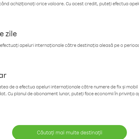
când achiziționați orice valoare. Cu acest credit, puteți efectua ape
e zile
efectuați apeluri internaționale către destinația aleasă pe o perioadă
ar
tea de a efectua apeluri internaționale către numere de fix și mobil la
at. Cu planul de abonament lunar, puteți face economii în privința ap
Căutați mai multe destinații