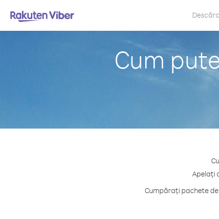
Descăr
Cum puteț
Cu
Apelați 
Cumpărați pachete de c