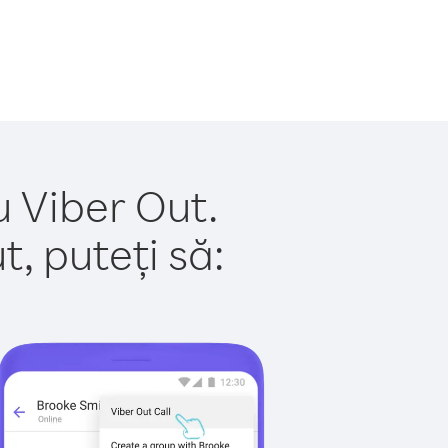
u Viber Out.
, puteți să: