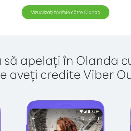
Vizualizați tarifele către Olanda
 să apelați în Olanda c
e aveți credite Viber Out