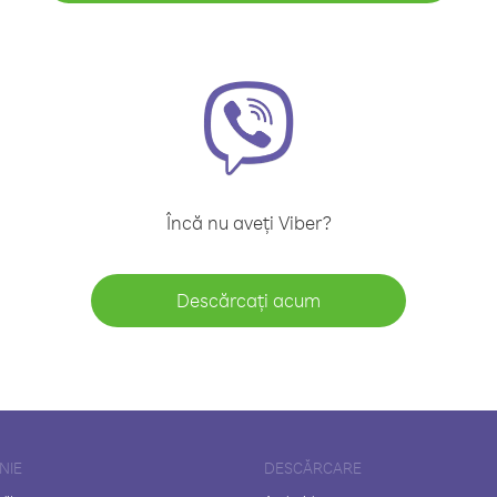
Încă nu aveți Viber?
Descărcați acum
NIE
DESCĂRCARE