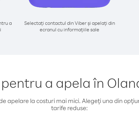
tru a
Selectați contactul din Viber și apelați din
i
ecranul cu informațiile sale
entru a apela în Olan
e apelare la costuri mai mici. Alegeți una din opțiuni
tarife reduse: