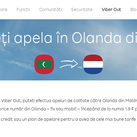
care
Funcții
Comunități
Securitate
Viber Out
Bl
i apela în Olanda d
 Viber Out, puteți efectua apeluri de calitate către Olanda din Maldi
orice număr din Olanda – fix sau mobil! – începând de la numai 1.9 ¢ 
redit sau un plan de apelare pentru a avea de cele mai bune tarife