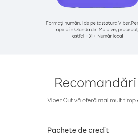
Formați numărul de pe tastatura Viber.
Pen
apela în Olanda din Maldive, procedaț
astfel:
+
+
31
Număr local
Recomandări p
Viber Out vă oferă mai mult timp d
Pachete de credit