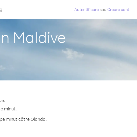
og
Autentificare
sau
Creare cont
in Maldive
ve.
pe minut.
 pe minut către Olanda.