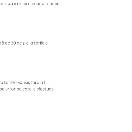
luri către orice număr din lume
 de 30 de zile la tarifele
 tarife reduse, fără a fi
elurilor pe care le efectuați