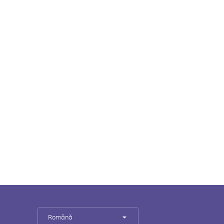
Română