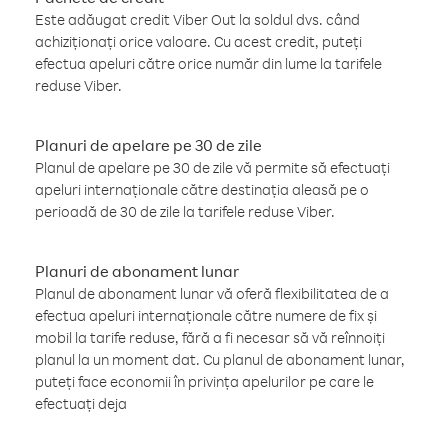
Este adăugat credit Viber Out la soldul dvs. când
achiziționați orice valoare. Cu acest credit, puteți
efectua apeluri către orice număr din lume la tarifele
reduse Viber.
Planuri de apelare pe 30 de zile
Planul de apelare pe 30 de zile vă permite să efectuați
apeluri internaționale către destinația aleasă pe o
perioadă de 30 de zile la tarifele reduse Viber.
Planuri de abonament lunar
Planul de abonament lunar vă oferă flexibilitatea de a
efectua apeluri internaționale către numere de fix și
mobil la tarife reduse, fără a fi necesar să vă reînnoiți
planul la un moment dat. Cu planul de abonament lunar,
puteți face economii în privința apelurilor pe care le
efectuați deja