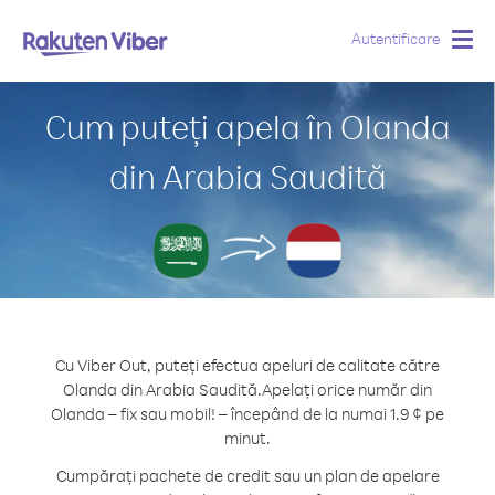
Autentificare
Togg
navig
Cum puteți apela în Olanda
din Arabia Saudită
Cu Viber Out, puteți efectua apeluri de calitate către
Olanda din Arabia Saudită.
Apelați orice număr din
Olanda – fix sau mobil! – începând de la numai 1.9 ¢ pe
minut.
Cumpărați pachete de credit sau un plan de apelare