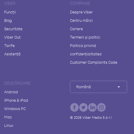
VIBER
COMPANIE
Funcții
Despre Viber
Blog
Centru mărci
Securitate
Cariere
Viber Out
Termeni și politici
Tarife
Politica privind
Asistență
confidențialitatea
Customer Complaints Code
DESCĂRCARE
Română
Android
iPhone & iPad
Windows PC
Mac
©
2026
Viber Media S.à r.l.
Linux