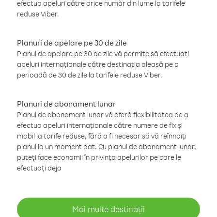
efectua apeluri către orice număr din lume la tarifele
reduse Viber.
Planuri de apelare pe 30 de zile
Planul de apelare pe 30 de zile vă permite să efectuați
apeluri internaționale către destinația aleasă pe o
perioadă de 30 de zile la tarifele reduse Viber.
Planuri de abonament lunar
Planul de abonament lunar vă oferă flexibilitatea de a
efectua apeluri internaționale către numere de fix și
mobil la tarife reduse, fără a fi necesar să vă reînnoiți
planul la un moment dat. Cu planul de abonament lunar,
puteți face economii în privința apelurilor pe care le
efectuați deja
Mai multe destinații