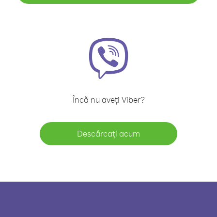
Încă nu aveți Viber?
Descărcați acum