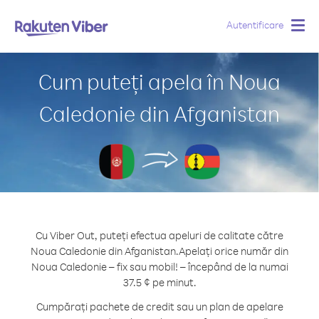
Autentificare
Togg
navig
Cum puteți apela în Noua
Caledonie din Afganistan
Cu Viber Out, puteți efectua apeluri de calitate către
Noua Caledonie din Afganistan.
Apelați orice număr din
Noua Caledonie – fix sau mobil! – începând de la numai
37.5 ¢ pe minut.
Cumpărați pachete de credit sau un plan de apelare