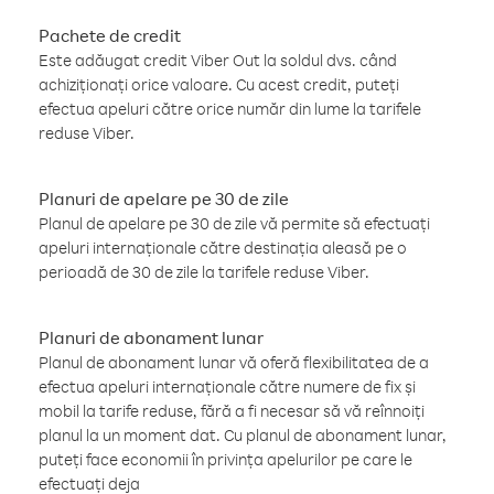
Pachete de credit
Este adăugat credit Viber Out la soldul dvs. când
achiziționați orice valoare. Cu acest credit, puteți
efectua apeluri către orice număr din lume la tarifele
reduse Viber.
Planuri de apelare pe 30 de zile
Planul de apelare pe 30 de zile vă permite să efectuați
apeluri internaționale către destinația aleasă pe o
perioadă de 30 de zile la tarifele reduse Viber.
Planuri de abonament lunar
Planul de abonament lunar vă oferă flexibilitatea de a
efectua apeluri internaționale către numere de fix și
mobil la tarife reduse, fără a fi necesar să vă reînnoiți
planul la un moment dat. Cu planul de abonament lunar,
puteți face economii în privința apelurilor pe care le
efectuați deja