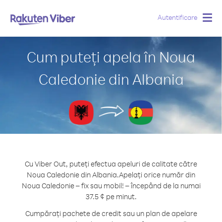
Autentificare
Togg
navig
Cum puteți apela în Noua
Caledonie din Albania
Cu Viber Out, puteți efectua apeluri de calitate către
Noua Caledonie din Albania.
Apelați orice număr din
Noua Caledonie – fix sau mobil! – începând de la numai
37.5 ¢ pe minut.
Cumpărați pachete de credit sau un plan de apelare