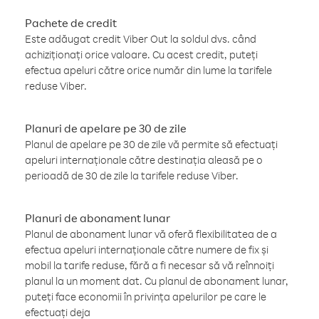
Pachete de credit
Este adăugat credit Viber Out la soldul dvs. când
achiziționați orice valoare. Cu acest credit, puteți
efectua apeluri către orice număr din lume la tarifele
reduse Viber.
Planuri de apelare pe 30 de zile
Planul de apelare pe 30 de zile vă permite să efectuați
apeluri internaționale către destinația aleasă pe o
perioadă de 30 de zile la tarifele reduse Viber.
Planuri de abonament lunar
Planul de abonament lunar vă oferă flexibilitatea de a
efectua apeluri internaționale către numere de fix și
mobil la tarife reduse, fără a fi necesar să vă reînnoiți
planul la un moment dat. Cu planul de abonament lunar,
puteți face economii în privința apelurilor pe care le
efectuați deja