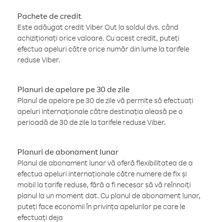
Pachete de credit
Este adăugat credit Viber Out la soldul dvs. când
achiziționați orice valoare. Cu acest credit, puteți
efectua apeluri către orice număr din lume la tarifele
reduse Viber.
Planuri de apelare pe 30 de zile
Planul de apelare pe 30 de zile vă permite să efectuați
apeluri internaționale către destinația aleasă pe o
perioadă de 30 de zile la tarifele reduse Viber.
Planuri de abonament lunar
Planul de abonament lunar vă oferă flexibilitatea de a
efectua apeluri internaționale către numere de fix și
mobil la tarife reduse, fără a fi necesar să vă reînnoiți
planul la un moment dat. Cu planul de abonament lunar,
puteți face economii în privința apelurilor pe care le
efectuați deja