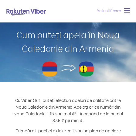
Autentificare
Togg
navig
Cum puteți apela în Noua
Caledonie din Armenia
Cu Viber Out, puteți efectua apeluri de calitate către
Noua Caledonie din Armenia.
Apelați orice număr din
Noua Caledonie – fix sau mobil! – începând de la numai
37.5 ¢ pe minut.
Cumpărați pachete de credit sau un plan de apelare