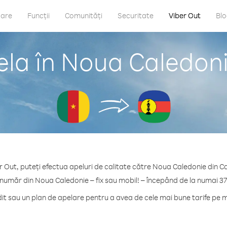
care
Funcții
Comunități
Securitate
Viber Out
Bl
ela în Noua Caledon
r Out, puteți efectua apeluri de calitate către Noua Caledonie din 
 număr din Noua Caledonie – fix sau mobil! – începând de la numai 37
t sau un plan de apelare pentru a avea de cele mai bune tarife pe 