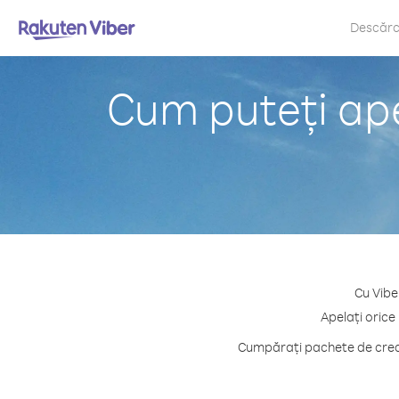
Descăr
Cum puteți ap
Cu Vibe
Apelați orice
Cumpărați pachete de credi