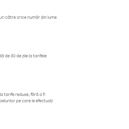
luri către orice număr din lume
 de 30 de zile la tarifele
 tarife reduse, fără a fi
elurilor pe care le efectuați