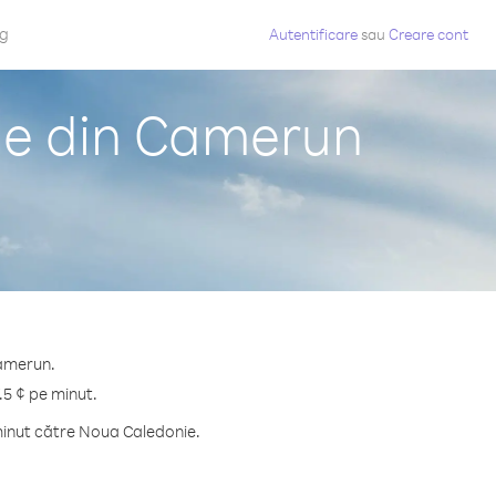
og
Autentificare
sau
Creare cont
ie din Camerun
Camerun.
.5 ¢ pe minut.
minut către Noua Caledonie.