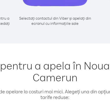
tru a
Selectați contactul din Viber și apelați din
cedați
ecranul cu informațiile sale
entru a apela în Noua
Camerun
e apelare la costuri mai mici. Alegeți una din opțiuni
tarife reduse: