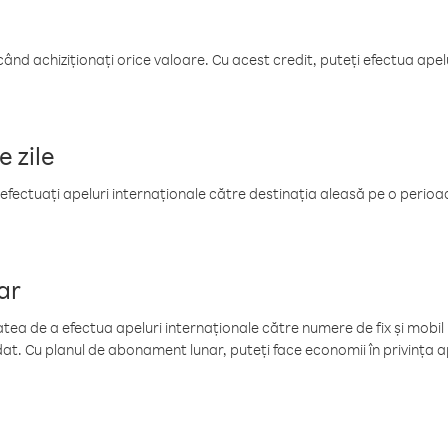
când achiziționați orice valoare. Cu acest credit, puteți efectua ape
e zile
efectuați apeluri internaționale către destinația aleasă pe o perioadă
ar
tea de a efectua apeluri internaționale către numere de fix și mobil la
at. Cu planul de abonament lunar, puteți face economii în privința ap