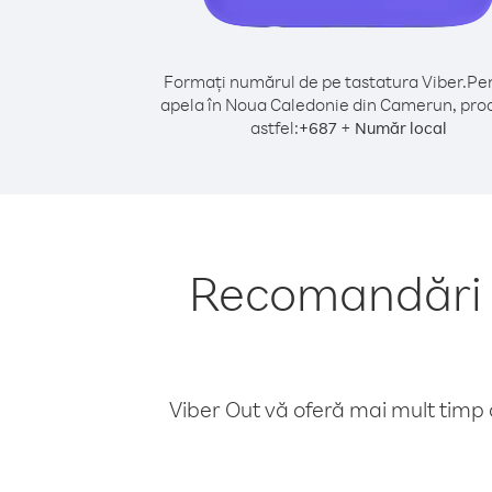
Formați numărul de pe tastatura Viber.
Pen
apela în Noua Caledonie din Camerun, pro
astfel:
+
+
687
Număr local
Recomandări p
Viber Out vă oferă mai mult timp d