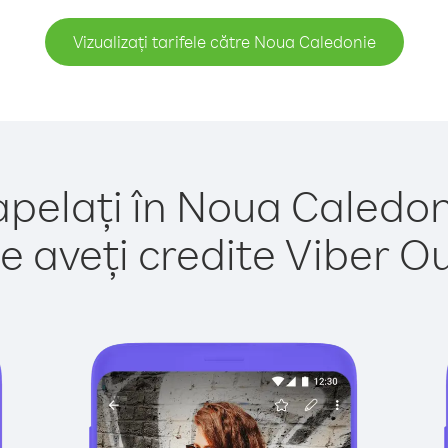
Vizualizați tarifele către Noua Caledonie
apelați în Noua Caledon
e aveți credite Viber Out