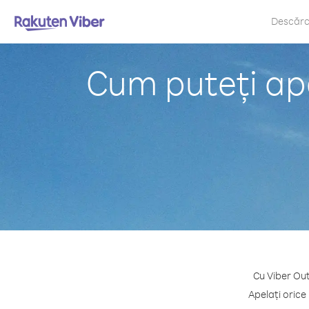
Descăr
Cum puteți ape
Cu Viber Out
Apelați orice