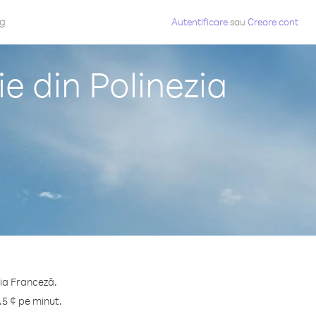
og
Autentificare
sau
Creare cont
e din Polinezia
zia Franceză.
.5 ¢ pe minut.