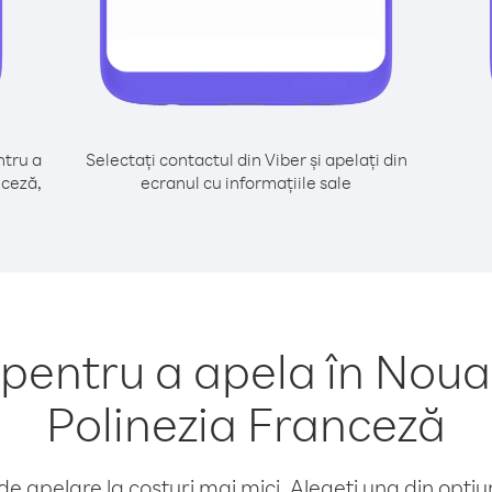
tru a
Selectați contactul din Viber și apelați din
nceză,
ecranul cu informațiile sale
entru a apela în Noua
Polinezia Franceză
e apelare la costuri mai mici. Alegeți una din opțiuni