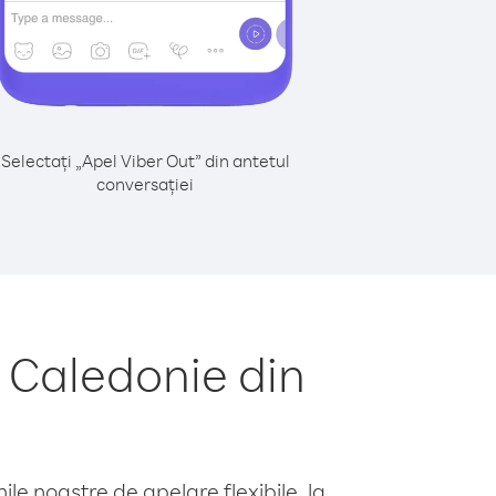
Selectați „Apel Viber Out” din antetul
conversației
 Caledonie din
le noastre de apelare flexibile, la