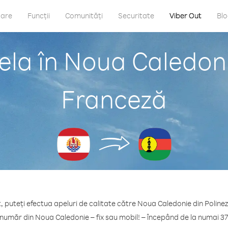
care
Funcții
Comunități
Securitate
Viber Out
Bl
la în Noua Caledoni
Franceză
, puteți efectua apeluri de calitate către Noua Caledonie din Poline
 număr din Noua Caledonie – fix sau mobil! – începând de la numai 37