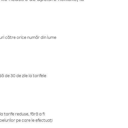
luri către orice număr din lume
 de 30 de zile la tarifele
 tarife reduse, fără a fi
elurilor pe care le efectuați