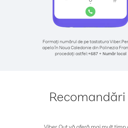
Formați numărul de pe tastatura Viber.
Pen
apela în Noua Caledonie din Polinezia Fra
procedați astfel:
+
+
687
Număr local
Recomandări p
Viber Out vă oferă mai mult timp d