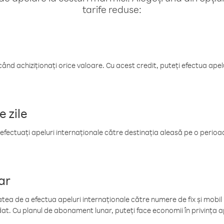
tarife reduse:
când achiziționați orice valoare. Cu acest credit, puteți efectua ape
e zile
efectuați apeluri internaționale către destinația aleasă pe o perioadă
ar
tea de a efectua apeluri internaționale către numere de fix și mobil la
at. Cu planul de abonament lunar, puteți face economii în privința ap