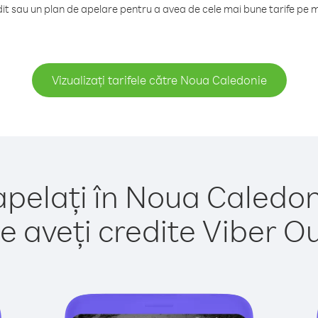
t sau un plan de apelare pentru a avea de cele mai bune tarife pe 
Vizualizați tarifele către Noua Caledonie
apelați în Noua Caledon
e aveți credite Viber Out