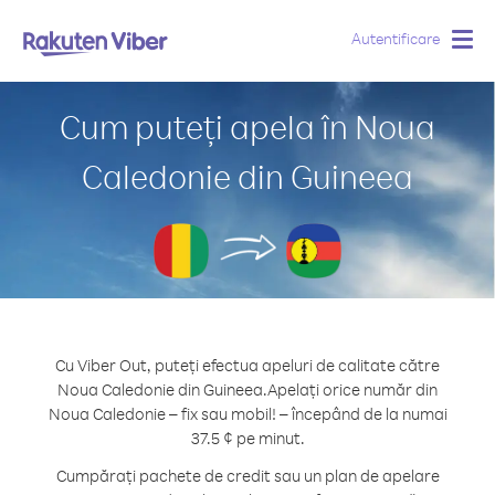
Autentificare
Togg
navig
Cum puteți apela în Noua
Caledonie din Guineea
Cu Viber Out, puteți efectua apeluri de calitate către
Noua Caledonie din Guineea.
Apelați orice număr din
Noua Caledonie – fix sau mobil! – începând de la numai
37.5 ¢ pe minut.
Cumpărați pachete de credit sau un plan de apelare