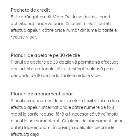
Pachete de credit
Este adăugat credit Viber Out la soldul dvs. când
achiziționați orice valoare. Cu acest credit, puteți
efectua apeluri către orice număr din lume la tarifele
reduse Viber.
Planuri de apelare pe 30 de zile
Planul de apelare pe 30 de zile vă permite să efectuați
apeluri internaționale către destinația aleasă pe o
perioadă de 30 de zile la tarifele reduse Viber.
Planuri de abonament lunar
Planul de abonament lunar vă oferă flexibilitatea de a
efectua apeluri internaționale către numere de fix și
mobil la tarife reduse, fără a fi necesar să vă reînnoiți
planul la un moment dat. Cu planul de abonament lunar,
puteți face economii în privința apelurilor pe care le
efectuați deja