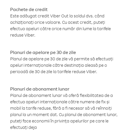
Pachete de credit
Este adăugat credit Viber Out la soldul dvs. când
achiziționați orice valoare. Cu acest credit, puteți
efectua apeluri către orice număr din lume la tarifele
reduse Viber.
Planuri de apelare pe 30 de zile
Planul de apelare pe 30 de zile vă permite să efectuați
apeluri internaționale către destinația aleasă pe o
perioadă de 30 de zile la tarifele reduse Viber.
Planuri de abonament lunar
Planul de abonament lunar vă oferă flexibilitatea de a
efectua apeluri internaționale către numere de fix și
mobil la tarife reduse, fără a fi necesar să vă reînnoiți
planul la un moment dat. Cu planul de abonament lunar,
puteți face economii în privința apelurilor pe care le
efectuați deja