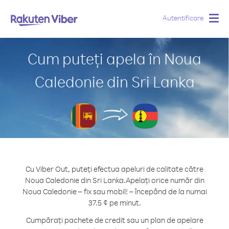
Autentificare
Togg
navig
Cum puteți apela în Noua
Caledonie din Sri Lanka
Cu Viber Out, puteți efectua apeluri de calitate către
Noua Caledonie din Sri Lanka.
Apelați orice număr din
Noua Caledonie – fix sau mobil! – începând de la numai
37.5 ¢ pe minut.
Cumpărați pachete de credit sau un plan de apelare