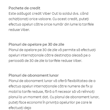
Pachete de credit
Este adăugat credit Viber Out la soldul dvs. când
achiziționați orice valoare. Cu acest credit, puteți
efectua apeluri către orice număr din lume la tarifele
reduse Viber.
Planuri de apelare pe 30 de zile
Planul de apelare pe 30 de zile vă permite să efectuați
apeluri internaționale către destinația aleasă pe o
perioadă de 30 de zile la tarifele reduse Viber.
Planuri de abonament lunar
Planul de abonament lunar vă oferă flexibilitatea de a
efectua apeluri internaționale către numere de fix și
mobil la tarife reduse, fără a fi necesar să vă reînnoiți
planul la un moment dat. Cu planul de abonament lunar,
puteți face economii în privința apelurilor pe care le
efectuați deja