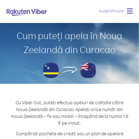
Autentificare
Togg
navig
Cum puteți apela în Noua
Zeelandă din Curacao
Cu Viber Out, puteți efectua apeluri de calitate către
Noua Zeelandă din Curacao.
Apelați orice număr din
Noua Zeelandă – fix sau mobil! – începând de la numai 1.9
¢ pe minut.
Cumpărați pachete de credit sau un plan de apelare