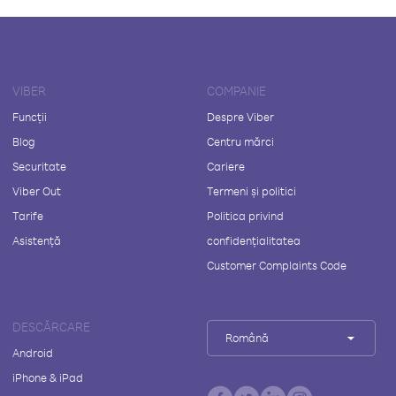
VIBER
COMPANIE
Funcții
Despre Viber
Blog
Centru mărci
Securitate
Cariere
Viber Out
Termeni și politici
Tarife
Politica privind
Asistență
confidențialitatea
Customer Complaints Code
DESCĂRCARE
Română
Android
iPhone & iPad