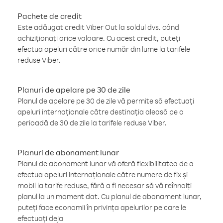
Pachete de credit
Este adăugat credit Viber Out la soldul dvs. când
achiziționați orice valoare. Cu acest credit, puteți
efectua apeluri către orice număr din lume la tarifele
reduse Viber.
Planuri de apelare pe 30 de zile
Planul de apelare pe 30 de zile vă permite să efectuați
apeluri internaționale către destinația aleasă pe o
perioadă de 30 de zile la tarifele reduse Viber.
Planuri de abonament lunar
Planul de abonament lunar vă oferă flexibilitatea de a
efectua apeluri internaționale către numere de fix și
mobil la tarife reduse, fără a fi necesar să vă reînnoiți
planul la un moment dat. Cu planul de abonament lunar,
puteți face economii în privința apelurilor pe care le
efectuați deja