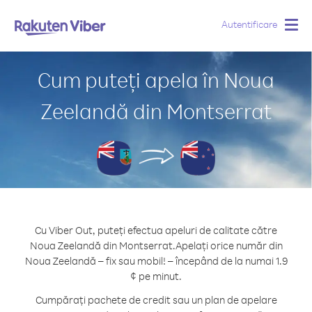
Autentificare
Togg
navig
Cum puteți apela în Noua
Zeelandă din Montserrat
Cu Viber Out, puteți efectua apeluri de calitate către
Noua Zeelandă din Montserrat.
Apelați orice număr din
Noua Zeelandă – fix sau mobil! – începând de la numai 1.9
¢ pe minut.
Cumpărați pachete de credit sau un plan de apelare