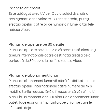
Pachete de credit
Este adăugat credit Viber Out la soldul dvs. când
achiziționați orice valoare. Cu acest credit, puteți
efectua apeluri către orice număr din lume la tarifele
reduse Viber.
Planuri de apelare pe 30 de zile
Planul de apelare pe 30 de zile vă permite să efectuați
apeluri internaționale către destinația aleasă pe o
perioadă de 30 de zile la tarifele reduse Viber.
Planuri de abonament lunar
Planul de abonament lunar vă oferă flexibilitatea de a
efectua apeluri internaționale către numere de fix și
mobil la tarife reduse, fără a fi necesar să vă reînnoiți
planul la un moment dat. Cu planul de abonament lunar,
puteți face economii în privința apelurilor pe care le
efectuați deja