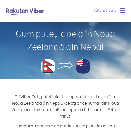
Autentificare
Togg
navig
Cum puteți apela în Noua
Zeelandă din Nepal
Cu Viber Out, puteți efectua apeluri de calitate către
Noua Zeelandă din Nepal.
Apelați orice număr din Noua
Zeelandă – fix sau mobil! – începând de la numai 1.9 ¢ pe
minut.
Cumpărați pachete de credit sau un plan de apelare