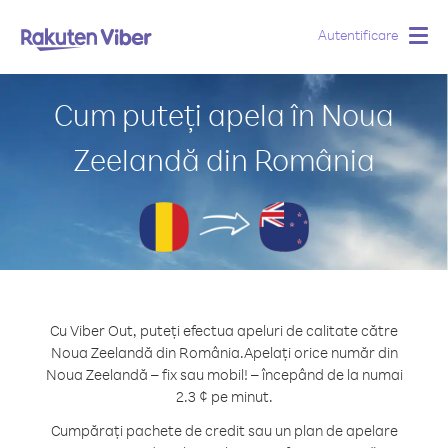
Autentificare
Togg
navig
Cum puteți apela în Noua
Zeelandă din România
Cu Viber Out, puteți efectua apeluri de calitate către
Noua Zeelandă din România.
Apelați orice număr din
Noua Zeelandă – fix sau mobil! – începând de la numai
2.3 ¢ pe minut.
Cumpărați pachete de credit sau un plan de apelare