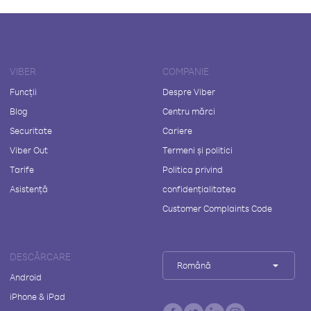
VIBER
COMPANIE
Funcții
Despre Viber
Blog
Centru mărci
Securitate
Cariere
Viber Out
Termeni și politici
Tarife
Politica privind
Asistență
confidențialitatea
Customer Complaints Code
DESCĂRCARE
Română
Android
iPhone & iPad