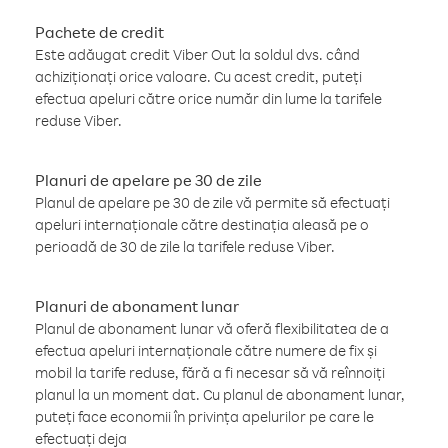
Pachete de credit
Este adăugat credit Viber Out la soldul dvs. când
achiziționați orice valoare. Cu acest credit, puteți
efectua apeluri către orice număr din lume la tarifele
reduse Viber.
Planuri de apelare pe 30 de zile
Planul de apelare pe 30 de zile vă permite să efectuați
apeluri internaționale către destinația aleasă pe o
perioadă de 30 de zile la tarifele reduse Viber.
Planuri de abonament lunar
Planul de abonament lunar vă oferă flexibilitatea de a
efectua apeluri internaționale către numere de fix și
mobil la tarife reduse, fără a fi necesar să vă reînnoiți
planul la un moment dat. Cu planul de abonament lunar,
puteți face economii în privința apelurilor pe care le
efectuați deja