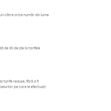
luri către orice număr din lume
 de 30 de zile la tarifele
 tarife reduse, fără a fi
elurilor pe care le efectuați