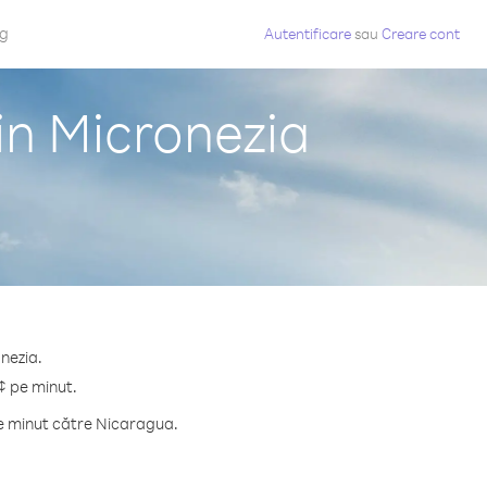
og
Autentificare
sau
Creare cont
in Micronezia
nezia.
¢ pe minut.
pe minut către Nicaragua.