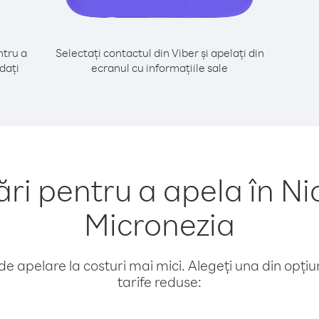
tru a
Selectați contactul din Viber și apelați din
dați
ecranul cu informațiile sale
i pentru a apela în Ni
Micronezia
e apelare la costuri mai mici. Alegeți una din opțiuni
tarife reduse: