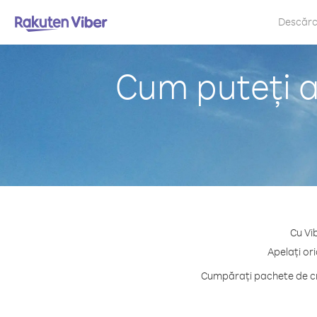
Descăr
Cum puteți a
Cu Vi
Apelați or
Cumpărați pachete de cre