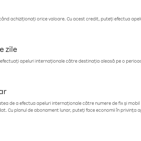
când achiziționați orice valoare. Cu acest credit, puteți efectua ape
e zile
efectuați apeluri internaționale către destinația aleasă pe o perioadă
ar
tea de a efectua apeluri internaționale către numere de fix și mobil la
at. Cu planul de abonament lunar, puteți face economii în privința ap