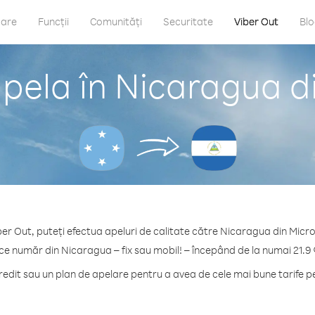
care
Funcții
Comunități
Securitate
Viber Out
Bl
pela în Nicaragua d
ber Out, puteți efectua apeluri de calitate către Nicaragua din Micro
ice număr din Nicaragua – fix sau mobil! – începând de la numai 21.9 
dit sau un plan de apelare pentru a avea de cele mai bune tarife 