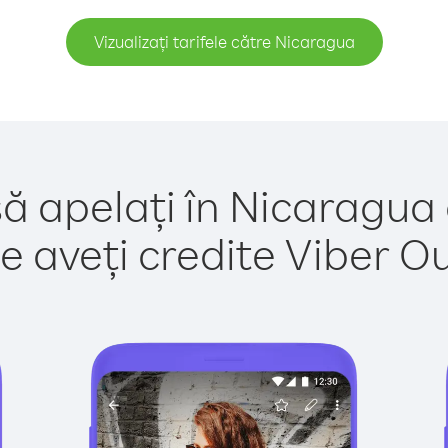
Vizualizați tarifele către Nicaragua
să apelați în Nicaragua 
e aveți credite Viber Out