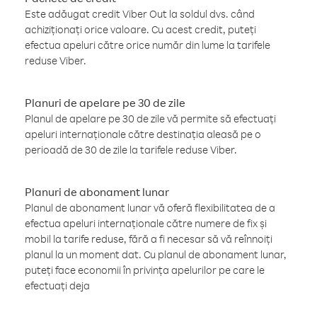
Este adăugat credit Viber Out la soldul dvs. când
achiziționați orice valoare. Cu acest credit, puteți
efectua apeluri către orice număr din lume la tarifele
reduse Viber.
Planuri de apelare pe 30 de zile
Planul de apelare pe 30 de zile vă permite să efectuați
apeluri internaționale către destinația aleasă pe o
perioadă de 30 de zile la tarifele reduse Viber.
Planuri de abonament lunar
Planul de abonament lunar vă oferă flexibilitatea de a
efectua apeluri internaționale către numere de fix și
mobil la tarife reduse, fără a fi necesar să vă reînnoiți
planul la un moment dat. Cu planul de abonament lunar,
puteți face economii în privința apelurilor pe care le
efectuați deja