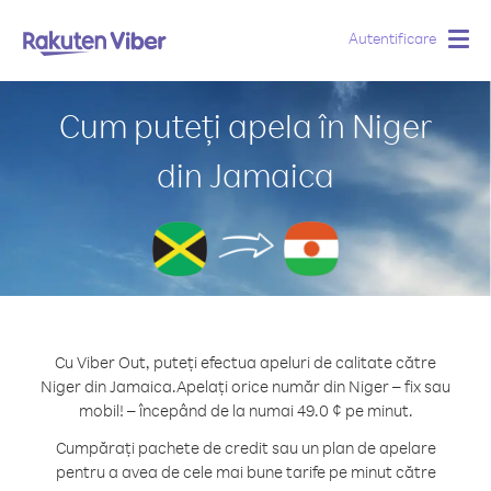
Autentificare
Togg
navig
Cum puteți apela în Niger
din Jamaica
Cu Viber Out, puteți efectua apeluri de calitate către
Niger din Jamaica.
Apelați orice număr din Niger – fix sau
mobil! – începând de la numai 49.0 ¢ pe minut.
Cumpărați pachete de credit sau un plan de apelare
pentru a avea de cele mai bune tarife pe minut către