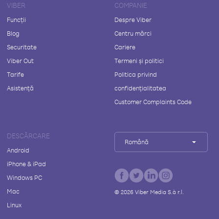
VIBER
COMPANIE
Funcții
Despre Viber
Blog
Centru mărci
Securitate
Cariere
Viber Out
Termeni și politici
Tarife
Politica privind
Asistență
confidențialitatea
Customer Complaints Code
DESCĂRCARE
Română
Android
iPhone & iPad
Windows PC
Mac
©
2026
Viber Media S.à r.l.
Linux