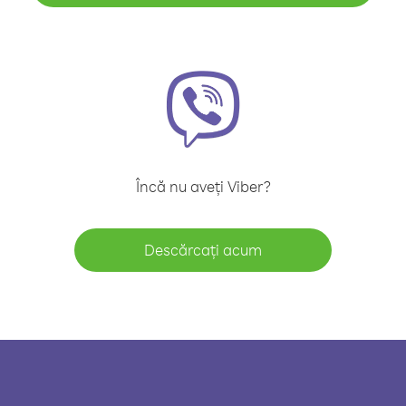
Încă nu aveți Viber?
Descărcați acum