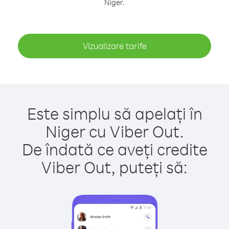
Niger.
Vizualizare tarife
Este simplu să apelați în
Niger cu Viber Out.
De îndată ce aveți credite
Viber Out, puteți să: