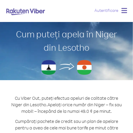
Autentificare
Togg
navig
Cum puteți apela în Niger
din Lesotho
Cu Viber Out, puteți efectua apeluri de calitate către
Niger din Lesotho.
Apelați orice număr din Niger – fix sau
mobil! – începând de la numai 49.0 ¢ pe minut.
Cumpărați pachete de credit sau un plan de apelare
pentru a avea de cele mai bune tarife pe minut către