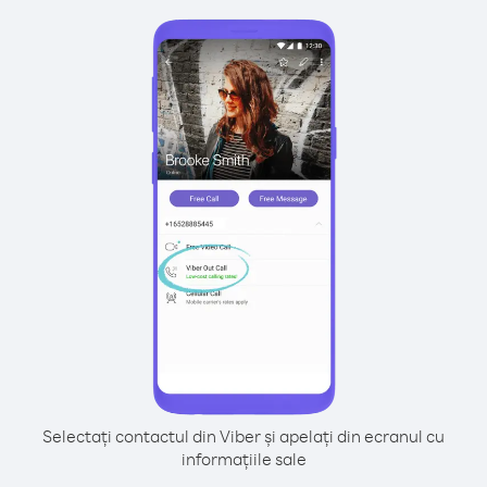
Selectați contactul din Viber și apelați din ecranul cu
informațiile sale