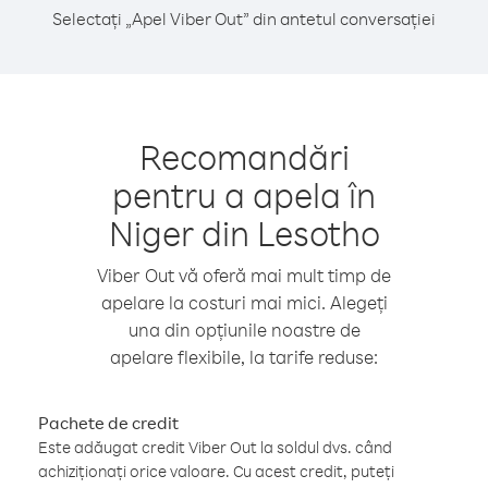
Selectați „Apel Viber Out” din antetul conversației
Recomandări
pentru a apela în
Niger din Lesotho
Viber Out vă oferă mai mult timp de
apelare la costuri mai mici. Alegeți
una din opțiunile noastre de
apelare flexibile, la tarife reduse:
Pachete de credit
Este adăugat credit Viber Out la soldul dvs. când
achiziționați orice valoare. Cu acest credit, puteți