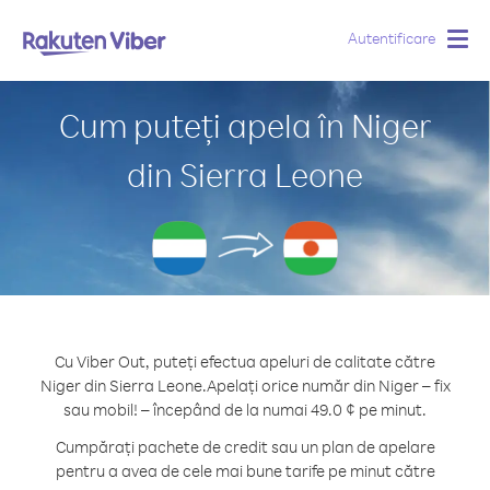
Autentificare
Togg
navig
Cum puteți apela în Niger
din Sierra Leone
Cu Viber Out, puteți efectua apeluri de calitate către
Niger din Sierra Leone.
Apelați orice număr din Niger – fix
sau mobil! – începând de la numai 49.0 ¢ pe minut.
Cumpărați pachete de credit sau un plan de apelare
pentru a avea de cele mai bune tarife pe minut către