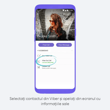
Selectați contactul din Viber și apelați din ecranul cu
informațiile sale