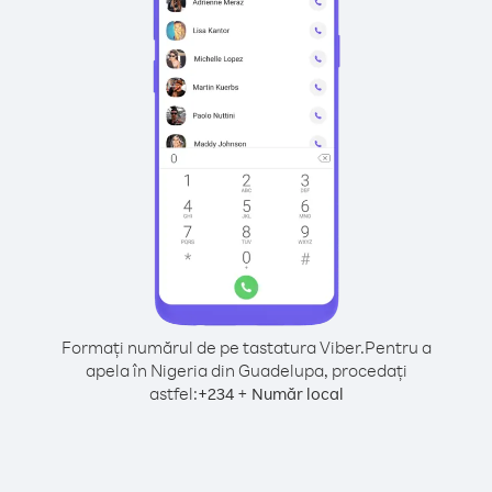
Formați numărul de pe tastatura Viber.
Pentru a
apela în Nigeria din Guadelupa, procedați
astfel:
+
+
234
Număr local