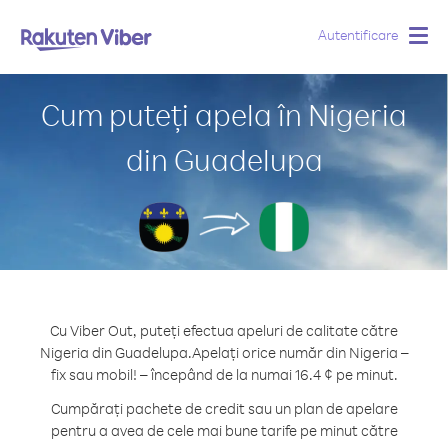
Autentificare
Togg
navig
Cum puteți apela în Nigeria
din Guadelupa
Cu Viber Out, puteți efectua apeluri de calitate către
Nigeria din Guadelupa.
Apelați orice număr din Nigeria –
fix sau mobil! – începând de la numai 16.4 ¢ pe minut.
Cumpărați pachete de credit sau un plan de apelare
pentru a avea de cele mai bune tarife pe minut către