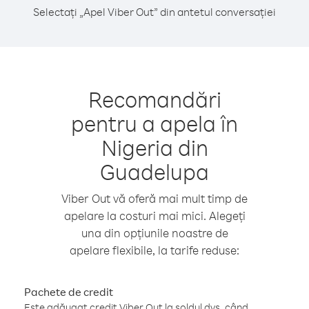
Selectați „Apel Viber Out” din antetul conversației
Recomandări
pentru a apela în
Nigeria din
Guadelupa
Viber Out vă oferă mai mult timp de
apelare la costuri mai mici. Alegeți
una din opțiunile noastre de
apelare flexibile, la tarife reduse:
Pachete de credit
Este adăugat credit Viber Out la soldul dvs. când