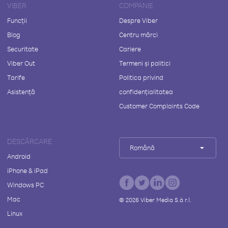
VIBER
COMPANIE
Funcții
Despre Viber
Blog
Centru mărci
Securitate
Cariere
Viber Out
Termeni și politici
Tarife
Politica privind
Asistență
confidențialitatea
Customer Complaints Code
DESCĂRCARE
Română
Android
iPhone & iPad
Windows PC
Mac
©
2026
Viber Media S.à r.l.
Linux