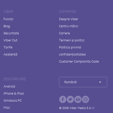
VIBER
COMPANIE
Funcții
Despre Viber
Blog
Centru mărci
Securitate
Cariere
Viber Out
Termeni și politici
Tarife
Politica privind
Asistență
confidențialitatea
Customer Complaints Code
DESCĂRCARE
Română
Android
iPhone & iPad
Windows PC
Mac
©
2026
Viber Media S.à r.l.