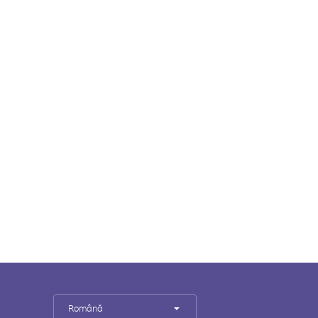
Română