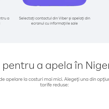
tru a
Selectați contactul din Viber și apelați din
i
ecranul cu informațiile sale
entru a apela în Nige
e apelare la costuri mai mici. Alegeți una din opțiuni
tarife reduse: