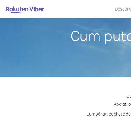
Descăr
Cum puteț
Cu
Apelați o
Cumpărați pachete de c