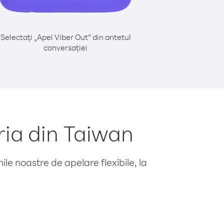
Selectați „Apel Viber Out” din antetul
conversației
ria din Taiwan
le noastre de apelare flexibile, la