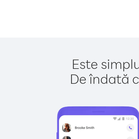
Este simplu
De îndată c