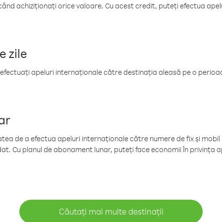
când achiziționați orice valoare. Cu acest credit, puteți efectua ape
e zile
efectuați apeluri internaționale către destinația aleasă pe o perioadă
ar
tea de a efectua apeluri internaționale către numere de fix și mobil la
at. Cu planul de abonament lunar, puteți face economii în privința ap
Căutați mai multe destinații