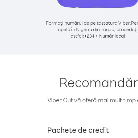
Formați numărul de pe tastatura Viber.
Pen
apela în Nigeria din Turcia, procedați
astfel:
+
+
234
Număr local
Recomandări 
Viber Out vă oferă mai mult timp d
Pachete de credit