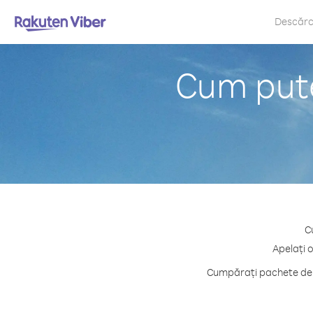
Descăr
Cum pute
C
Apelați o
Cumpărați pachete de c