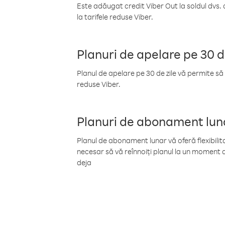
Este adăugat credit Viber Out la soldul dvs. 
la tarifele reduse Viber.
Planuri de apelare pe 30 d
Planul de apelare pe 30 de zile vă permite să 
reduse Viber.
Planuri de abonament lun
Planul de abonament lunar vă oferă flexibilita
necesar să vă reînnoiți planul la un moment d
deja