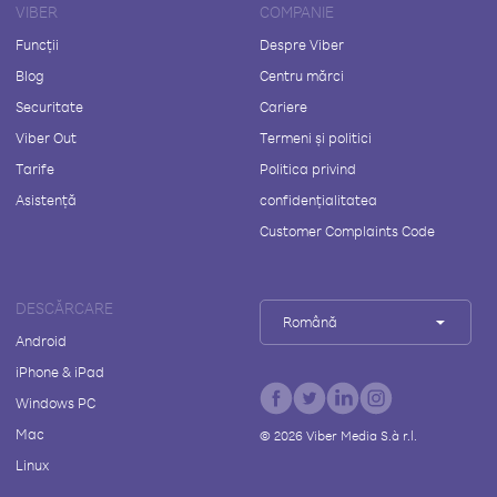
VIBER
COMPANIE
Funcții
Despre Viber
Blog
Centru mărci
Securitate
Cariere
Viber Out
Termeni și politici
Tarife
Politica privind
Asistență
confidențialitatea
Customer Complaints Code
DESCĂRCARE
Română
Android
iPhone & iPad
Windows PC
Mac
©
2026
Viber Media S.à r.l.
Linux