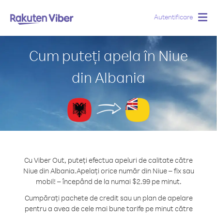
Autentificare
Togg
navig
Cum puteți apela în Niue
din Albania
Cu Viber Out, puteți efectua apeluri de calitate către
Niue din Albania.
Apelați orice număr din Niue – fix sau
mobil! – începând de la numai $2.99 pe minut.
Cumpărați pachete de credit sau un plan de apelare
pentru a avea de cele mai bune tarife pe minut către