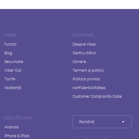
VIBER
COMPANIE
Funcții
Despre Viber
Blog
Centru mărci
Securitate
Cariere
Viber Out
Termeni și politici
Tarife
Politica privind
Asistență
confidențialitatea
Customer Complaints Code
DESCĂRCARE
Română
Android
iPhone & iPad