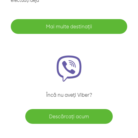
efectuați deja
Mai multe destinații
Încă nu aveți Viber?
Descărcați acum