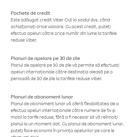
Pachete de credit
Este adăugat credit Viber Out la soldul dvs. când
achiziționați orice valoare. Cu acest credit, puteți
efectua apeluri către orice număr din lume la tarifele
reduse Viber.
Planuri de apelare pe 30 de zile
Planul de apelare pe 30 de zile vă permite să efectuați
apeluri internaționale către destinația aleasă pe o
perioadă de 30 de zile la tarifele reduse Viber.
Planuri de abonament lunar
Planul de abonament lunar vă oferă flexibilitatea de a
efectua apeluri internaționale către numere de fix și
mobil la tarife reduse, fără a fi necesar să vă reînnoiți
planul la un moment dat. Cu planul de abonament lunar,
puteți face economii în privința apelurilor pe care le