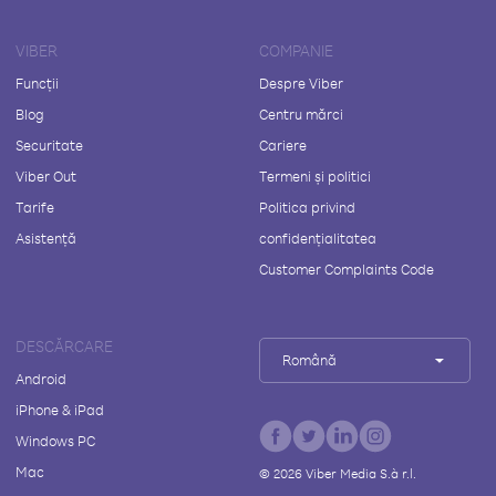
VIBER
COMPANIE
Funcții
Despre Viber
Blog
Centru mărci
Securitate
Cariere
Viber Out
Termeni și politici
Tarife
Politica privind
Asistență
confidențialitatea
Customer Complaints Code
DESCĂRCARE
Română
Android
iPhone & iPad
Windows PC
Mac
©
2026
Viber Media S.à r.l.