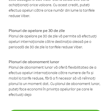
achiziționați orice valoare. Cu acest credit, puteți
efectua apeluri către orice număr din lume la tarifele
reduse Viber.
Planuri de apelare pe 30 de zile
Planul de apelare pe 30 de zile vă permite să efectuați
apeluri internaționale către destinația aleasă pe o
perioadă de 30 de zile la tarifele reduse Viber.
Planuri de abonament lunar
Planul de abonament lunar vă oferă flexibilitatea de a
efectua apeluri internaționale către numere de fix și
mobil la tarife reduse, fără a fi necesar să vă reînnoiți
planul la un moment dat. Cu planul de abonament lunar,
puteți face economii în privința apelurilor pe care le
efectuați deja