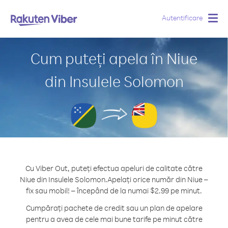
Autentificare
Togg
navig
Cum puteți apela în Niue
din Insulele Solomon
Cu Viber Out, puteți efectua apeluri de calitate către
Niue din Insulele Solomon.
Apelați orice număr din Niue –
fix sau mobil! – începând de la numai $2.99 pe minut.
Cumpărați pachete de credit sau un plan de apelare
pentru a avea de cele mai bune tarife pe minut către