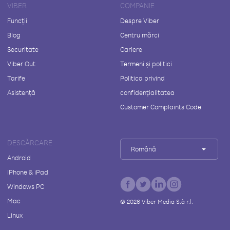
VIBER
COMPANIE
Funcții
Despre Viber
Blog
Centru mărci
Securitate
Cariere
Viber Out
Termeni și politici
Tarife
Politica privind
Asistență
confidențialitatea
Customer Complaints Code
DESCĂRCARE
Română
Android
iPhone & iPad
Windows PC
Mac
©
2026
Viber Media S.à r.l.
Linux