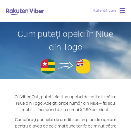
Autentificare
Togg
navig
Cum puteți apela în Niue
din Togo
Cu Viber Out, puteți efectua apeluri de calitate către
Niue din Togo.
Apelați orice număr din Niue – fix sau
mobil! – începând de la numai $2.99 pe minut.
Cumpărați pachete de credit sau un plan de apelare
pentru a avea de cele mai bune tarife pe minut către