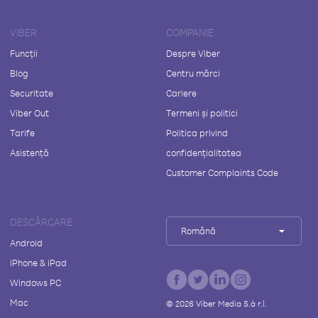
VIBER
COMPANIE
Funcții
Despre Viber
Blog
Centru mărci
Securitate
Cariere
Viber Out
Termeni și politici
Tarife
Politica privind
Asistență
confidențialitatea
Customer Complaints Code
DESCĂRCARE
Română
Android
iPhone & iPad
Windows PC
Mac
©
2026
Viber Media S.à r.l.