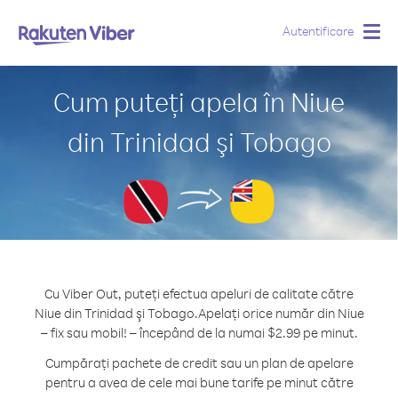
Autentificare
Togg
navig
Cum puteți apela în Niue
din Trinidad şi Tobago
Cu Viber Out, puteți efectua apeluri de calitate către
Niue din Trinidad şi Tobago.
Apelați orice număr din Niue
– fix sau mobil! – începând de la numai $2.99 pe minut.
Cumpărați pachete de credit sau un plan de apelare
pentru a avea de cele mai bune tarife pe minut către