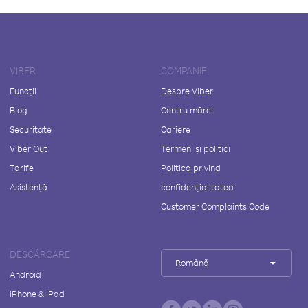
VIBER
COMPANIE
Funcții
Despre Viber
Blog
Centru mărci
Securitate
Cariere
Viber Out
Termeni și politici
Tarife
Politica privind
Asistență
confidențialitatea
Customer Complaints Code
DESCĂRCARE
Română
Android
iPhone & iPad