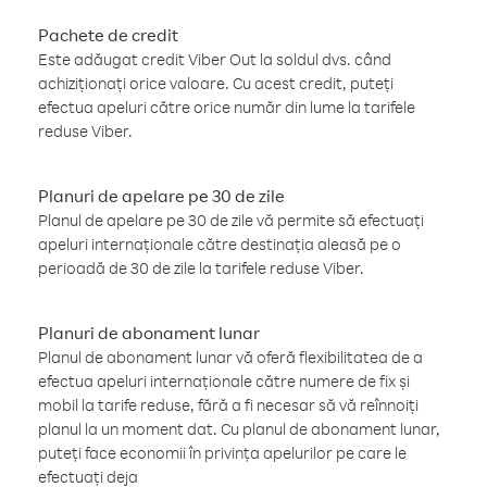
Pachete de credit
Este adăugat credit Viber Out la soldul dvs. când
achiziționați orice valoare. Cu acest credit, puteți
efectua apeluri către orice număr din lume la tarifele
reduse Viber.
Planuri de apelare pe 30 de zile
Planul de apelare pe 30 de zile vă permite să efectuați
apeluri internaționale către destinația aleasă pe o
perioadă de 30 de zile la tarifele reduse Viber.
Planuri de abonament lunar
Planul de abonament lunar vă oferă flexibilitatea de a
efectua apeluri internaționale către numere de fix și
mobil la tarife reduse, fără a fi necesar să vă reînnoiți
planul la un moment dat. Cu planul de abonament lunar,
puteți face economii în privința apelurilor pe care le
efectuați deja