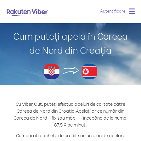
Autentificare
Togg
navig
Cum puteți apela în Coreea
de Nord din Croaţia
Cu Viber Out, puteți efectua apeluri de calitate către
Coreea de Nord din Croaţia.
Apelați orice număr din
Coreea de Nord – fix sau mobil! – începând de la numai
87.5 ¢ pe minut.
Cumpărați pachete de credit sau un plan de apelare