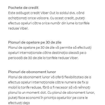
Pachete de credit
Este adăugat credit Viber Out la soldul dvs. când
achiziționați orice valoare. Cu acest credit, puteți
efectua apeluri către orice număr din lume la tarifele
reduse Viber.
Planuri de apelare pe 30 de zile
Planul de apelare pe 30 de zile vă permite să efectuați
apeluri internaționale către destinația aleasă pe o
perioadă de 30 de zile la tarifele reduse Viber.
Planuri de abonament lunar
Planul de abonament lunar vă oferă flexibilitatea de a
efectua apeluri internaționale către numere de fix și
mobil la tarife reduse, fără a fi necesar să vă reînnoiți
planul la un moment dat. Cu planul de abonament lunar,
puteți face economii în privința apelurilor pe care le
efectuați deja