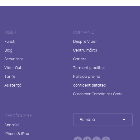
VIBER
COMPANIE
Funcții
Despre Viber
Blog
Centru mărci
Securitate
Cariere
Viber Out
Termeni și politici
Tarife
Politica privind
Asistență
confidențialitatea
Customer Complaints Code
DESCĂRCARE
Română
Android
iPhone & iPad