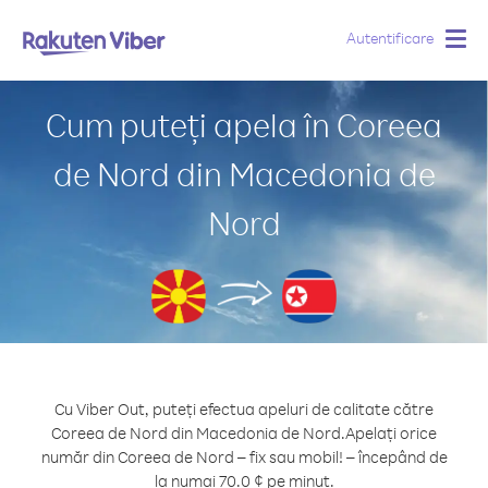
Autentificare
Togg
navig
Cum puteți apela în Coreea
de Nord din Macedonia de
Nord
Cu Viber Out, puteți efectua apeluri de calitate către
Coreea de Nord din Macedonia de Nord.
Apelați orice
număr din Coreea de Nord – fix sau mobil! – începând de
la numai 70.0 ¢ pe minut.