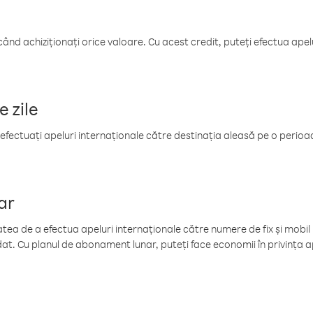
când achiziționați orice valoare. Cu acest credit, puteți efectua ape
e zile
efectuați apeluri internaționale către destinația aleasă pe o perioadă
ar
tea de a efectua apeluri internaționale către numere de fix și mobil la
at. Cu planul de abonament lunar, puteți face economii în privința ap