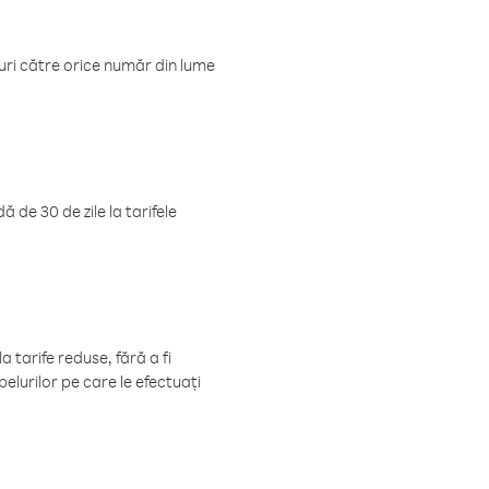
luri către orice număr din lume
 de 30 de zile la tarifele
 tarife reduse, fără a fi
elurilor pe care le efectuați