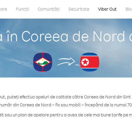
care
Funcții
Comunități
Securitate
Viber Out
Bl
 în Coreea de Nord d
ut, puteți efectua apeluri de calitate către Coreea de Nord din Sint
 număr din Coreea de Nord – fix sau mobil! – începând de la numai 70
t sau un plan de apelare pentru a avea de cele mai bune tarife pe 