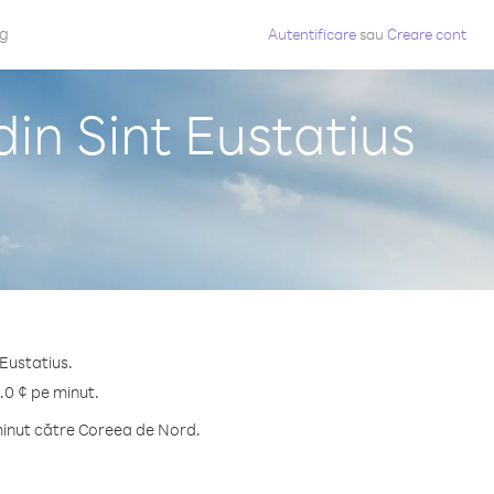
og
Autentificare
sau
Creare cont
in Sint Eustatius
 Eustatius.
.0 ¢ pe minut.
minut către Coreea de Nord.