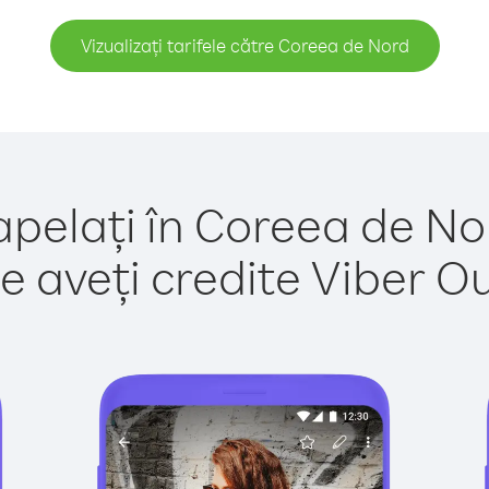
Vizualizați tarifele către Coreea de Nord
apelați în Coreea de No
e aveți credite Viber Out