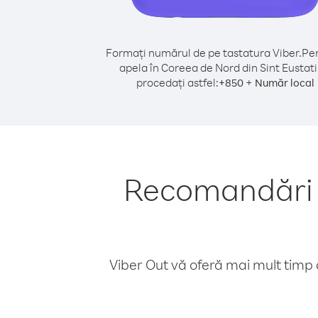
Formați numărul de pe tastatura Viber.
Pen
apela în Coreea de Nord din Sint Eustati
procedați astfel:
+
+
850
Număr local
Recomandări p
Viber Out vă oferă mai mult timp d