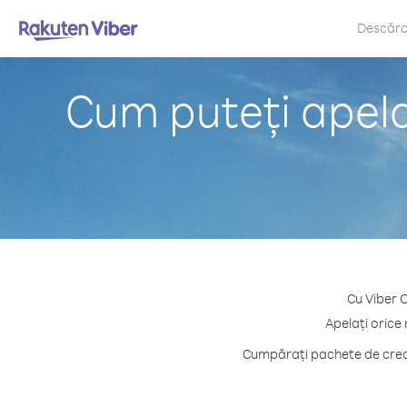
Descăr
Cum puteți apela
Cu Viber O
Apelați orice
Cumpărați pachete de credi