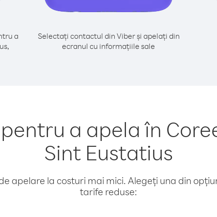
tru a
Selectați contactul din Viber și apelați din
us,
ecranul cu informațiile sale
entru a apela în Core
Sint Eustatius
e apelare la costuri mai mici. Alegeți una din opțiuni
tarife reduse: