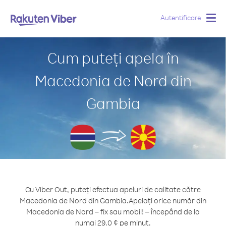
Autentificare
Togg
navig
Cum puteți apela în
Macedonia de Nord din
Gambia
Cu Viber Out, puteți efectua apeluri de calitate către
Macedonia de Nord din Gambia.
Apelați orice număr din
Macedonia de Nord – fix sau mobil! – începând de la
numai 29.0 ¢ pe minut.