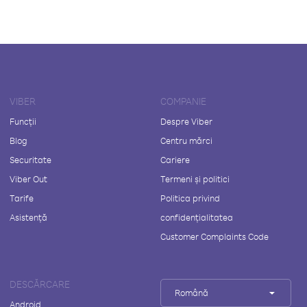
VIBER
COMPANIE
Funcții
Despre Viber
Blog
Centru mărci
Securitate
Cariere
Viber Out
Termeni și politici
Tarife
Politica privind
Asistență
confidențialitatea
Customer Complaints Code
DESCĂRCARE
Română
Android