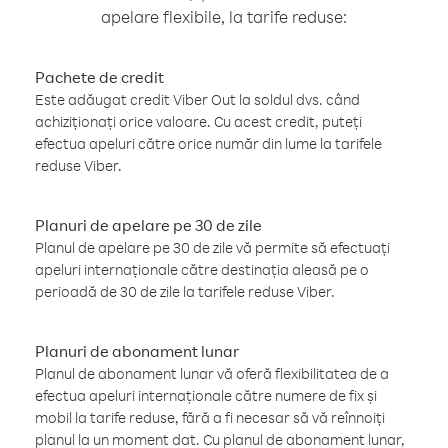
apelare flexibile, la tarife reduse:
Pachete de credit
Este adăugat credit Viber Out la soldul dvs. când
achiziționați orice valoare. Cu acest credit, puteți
efectua apeluri către orice număr din lume la tarifele
reduse Viber.
Planuri de apelare pe 30 de zile
Planul de apelare pe 30 de zile vă permite să efectuați
apeluri internaționale către destinația aleasă pe o
perioadă de 30 de zile la tarifele reduse Viber.
Planuri de abonament lunar
Planul de abonament lunar vă oferă flexibilitatea de a
efectua apeluri internaționale către numere de fix și
mobil la tarife reduse, fără a fi necesar să vă reînnoiți
planul la un moment dat. Cu planul de abonament lunar,