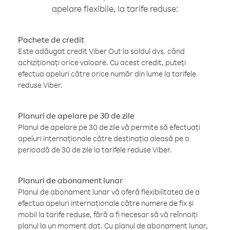
apelare flexibile, la tarife reduse:
Pachete de credit
Este adăugat credit Viber Out la soldul dvs. când
achiziționați orice valoare. Cu acest credit, puteți
efectua apeluri către orice număr din lume la tarifele
reduse Viber.
Planuri de apelare pe 30 de zile
Planul de apelare pe 30 de zile vă permite să efectuați
apeluri internaționale către destinația aleasă pe o
perioadă de 30 de zile la tarifele reduse Viber.
Planuri de abonament lunar
Planul de abonament lunar vă oferă flexibilitatea de a
efectua apeluri internaționale către numere de fix și
mobil la tarife reduse, fără a fi necesar să vă reînnoiți
planul la un moment dat. Cu planul de abonament lunar,