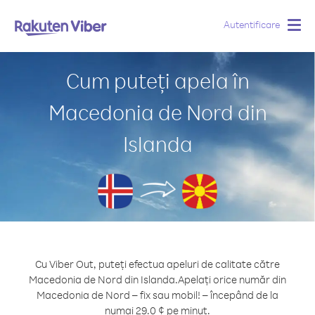
Autentificare
Togg
navig
Cum puteți apela în
Macedonia de Nord din
Islanda
Cu Viber Out, puteți efectua apeluri de calitate către
Macedonia de Nord din Islanda.
Apelați orice număr din
Macedonia de Nord – fix sau mobil! – începând de la
numai 29.0 ¢ pe minut.