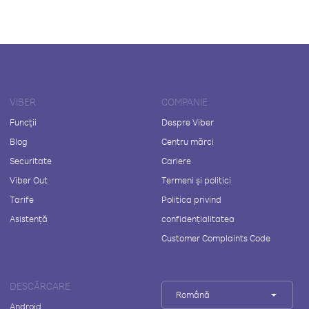
VIBER
COMPANIE
Funcții
Despre Viber
Blog
Centru mărci
Securitate
Cariere
Viber Out
Termeni și politici
Tarife
Politica privind
Asistență
confidențialitatea
Customer Complaints Code
DESCĂRCARE
Română
Android