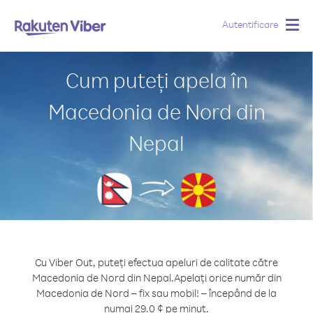
Autentificare
Togg
navig
Cum puteți apela în
Macedonia de Nord din
Nepal
Cu Viber Out, puteți efectua apeluri de calitate către
Macedonia de Nord din Nepal.
Apelați orice număr din
Macedonia de Nord – fix sau mobil! – începând de la
numai 29.0 ¢ pe minut.