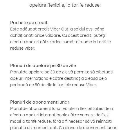
apelare flexibile, la tarife reduse:
Pachete de credit
Este adăugat credit Viber Out la soldul dvs. când
achiziționați orice valoare. Cu acest credit, puteți
efectua apeluri către orice număr din lume la tarifele
reduse Viber.
Planuri de apelare pe 30 de zile
Planul de apelare pe 30 de zile vă permite să efectuați
apeluri internaționale către destinația aleasă pe o
perioadă de 30 de zile la tarifele reduse Viber.
Planuri de abonament lunar
Planul de abonament lunar vă oferă flexibilitatea de a
efectua apeluri internaționale către numere de fix și
mobil la tarife reduse, fără a fi necesar să vă reînnoiți
planul la un moment dat. Cu planul de abonament lunar,