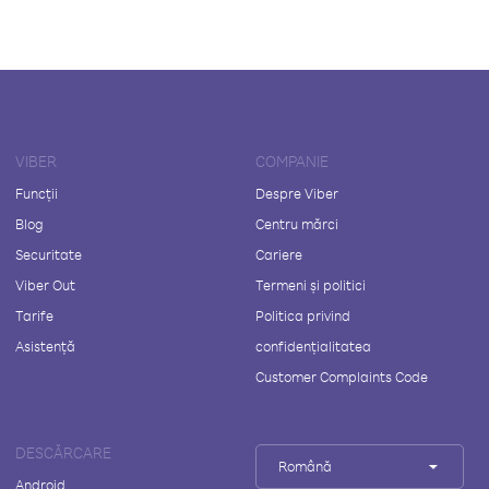
VIBER
COMPANIE
Funcții
Despre Viber
Blog
Centru mărci
Securitate
Cariere
Viber Out
Termeni și politici
Tarife
Politica privind
Asistență
confidențialitatea
Customer Complaints Code
DESCĂRCARE
Română
Android