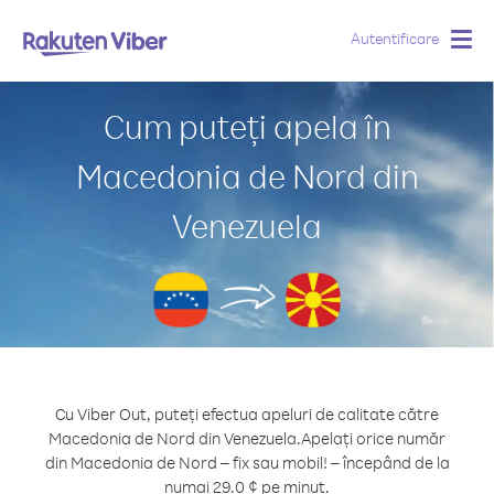
Autentificare
Togg
navig
Cum puteți apela în
Macedonia de Nord din
Venezuela
Cu Viber Out, puteți efectua apeluri de calitate către
Macedonia de Nord din Venezuela.
Apelați orice număr
din Macedonia de Nord – fix sau mobil! – începând de la
numai 29.0 ¢ pe minut.