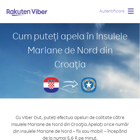
Autentificare
Togg
navig
Cum puteți apela în Insulele
Mariane de Nord din
Croaţia
Cu Viber Out, puteți efectua apeluri de calitate către
Insulele Mariane de Nord din Croaţia.
Apelați orice număr
din Insulele Mariane de Nord – fix sau mobil! – începând
de la numai 5.6 ¢ pe minut.