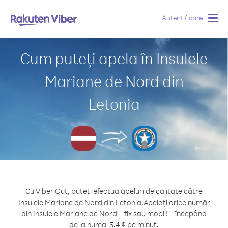
Autentificare
Togg
navig
Cum puteți apela în Insulele
Mariane de Nord din
Letonia
Cu Viber Out, puteți efectua apeluri de calitate către
Insulele Mariane de Nord din Letonia.
Apelați orice număr
din Insulele Mariane de Nord – fix sau mobil! – începând
de la numai 5.4 ¢ pe minut.