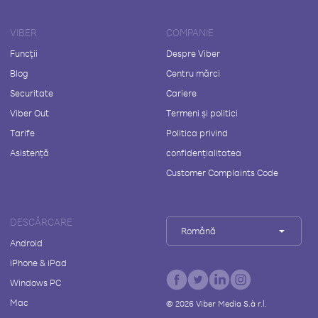
VIBER
COMPANIE
Funcții
Despre Viber
Blog
Centru mărci
Securitate
Cariere
Viber Out
Termeni și politici
Tarife
Politica privind
Asistență
confidențialitatea
Customer Complaints Code
DESCĂRCARE
Română
Android
iPhone & iPad
Windows PC
Mac
©
2026
Viber Media S.à r.l.