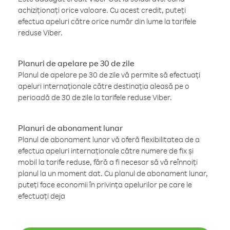
achiziționați orice valoare. Cu acest credit, puteți
efectua apeluri către orice număr din lume la tarifele
reduse Viber.
Planuri de apelare pe 30 de zile
Planul de apelare pe 30 de zile vă permite să efectuați
apeluri internaționale către destinația aleasă pe o
perioadă de 30 de zile la tarifele reduse Viber.
Planuri de abonament lunar
Planul de abonament lunar vă oferă flexibilitatea de a
efectua apeluri internaționale către numere de fix și
mobil la tarife reduse, fără a fi necesar să vă reînnoiți
planul la un moment dat. Cu planul de abonament lunar,
puteți face economii în privința apelurilor pe care le
efectuați deja