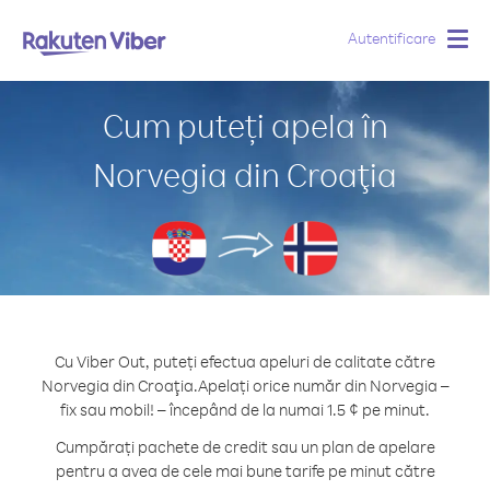
Autentificare
Togg
navig
Cum puteți apela în
Norvegia din Croaţia
Cu Viber Out, puteți efectua apeluri de calitate către
Norvegia din Croaţia.
Apelați orice număr din Norvegia –
fix sau mobil! – începând de la numai 1.5 ¢ pe minut.
Cumpărați pachete de credit sau un plan de apelare
pentru a avea de cele mai bune tarife pe minut către