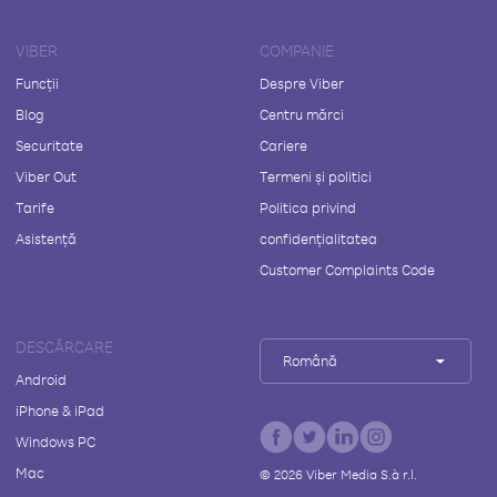
VIBER
COMPANIE
Funcții
Despre Viber
Blog
Centru mărci
Securitate
Cariere
Viber Out
Termeni și politici
Tarife
Politica privind
Asistență
confidențialitatea
Customer Complaints Code
DESCĂRCARE
Română
Android
iPhone & iPad
Windows PC
Mac
©
2026
Viber Media S.à r.l.