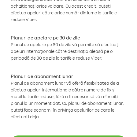
achiziționați orice valoare. Cu acest credit, puteți
efectua apeluri către orice număr din lume la tarifele
reduse Viber.
Planuri de apelare pe 30 de zile
Planul de apelare pe 30 de zile vă permite să efectuați
apeluri internaționale către destinația aleasă pe o
perioadă de 30 de zile la tarifele reduse Viber.
Planuri de abonament lunar
Planul de abonament lunar vă oferă flexibilitatea de a
efectua apeluri internaționale către numere de fix și
mobil la tarife reduse, fără a fi necesar să vă reînnoiți
planul la un moment dat. Cu planul de abonament lunar,
puteți face economii în privința apelurilor pe care le
efectuați deja