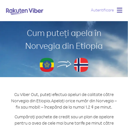
Autentificare
Togg
navig
Cum puteți apela în
Norvegia din Etiopia
Cu Viber Out, puteți efectua apeluri de calitate către
Norvegia din Etiopia.
Apelați orice număr din Norvegia –
fix sau mobil! – începând de la numai 1.2 ¢ pe minut.
Cumpărați pachete de credit sau un plan de apelare
pentru a avea de cele mai bune tarife pe minut către