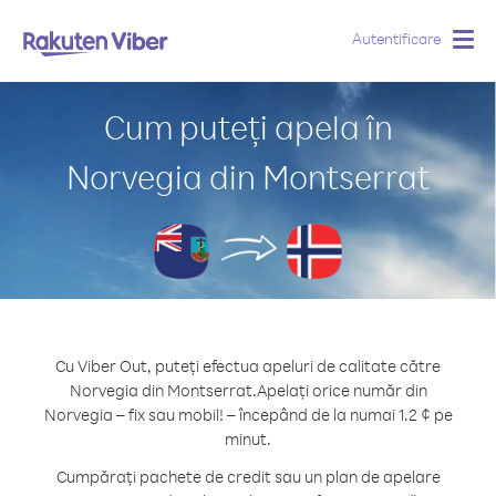
Autentificare
Togg
navig
Cum puteți apela în
Norvegia din Montserrat
Cu Viber Out, puteți efectua apeluri de calitate către
Norvegia din Montserrat.
Apelați orice număr din
Norvegia – fix sau mobil! – începând de la numai 1.2 ¢ pe
minut.
Cumpărați pachete de credit sau un plan de apelare