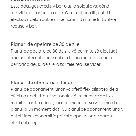
Este adăugat credit Viber Out la soldul dvs. când
achiziționați orice valoare. Cu acest credit, puteți
efectua apeluri către orice număr din lume la tarifele
reduse Viber.
Planuri de apelare pe 30 de zile
Planul de apelare pe 30 de zile vă permite să efectuați
apeluri internaționale către destinația aleasă pe o
perioadă de 30 de zile la tarifele reduse Viber.
Planuri de abonament lunar
Planul de abonament lunar vă oferă flexibilitatea de a
efectua apeluri internaționale către numere de fix și
mobil la tarife reduse, fără a fi necesar să vă reînnoiți
planul la un moment dat. Cu planul de abonament lunar,
puteți face economii în privința apelurilor pe care le
efectuați deja