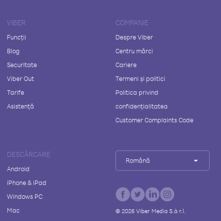
VIBER
COMPANIE
Funcții
Despre Viber
Blog
Centru mărci
Securitate
Cariere
Viber Out
Termeni și politici
Tarife
Politica privind
Asistență
confidențialitatea
Customer Complaints Code
DESCĂRCARE
Română
Android
iPhone & iPad
Windows PC
Mac
©
2026
Viber Media S.à r.l.