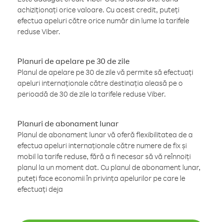
achiziționați orice valoare. Cu acest credit, puteți
efectua apeluri către orice număr din lume la tarifele
reduse Viber.
Planuri de apelare pe 30 de zile
Planul de apelare pe 30 de zile vă permite să efectuați
apeluri internaționale către destinația aleasă pe o
perioadă de 30 de zile la tarifele reduse Viber.
Planuri de abonament lunar
Planul de abonament lunar vă oferă flexibilitatea de a
efectua apeluri internaționale către numere de fix și
mobil la tarife reduse, fără a fi necesar să vă reînnoiți
planul la un moment dat. Cu planul de abonament lunar,
puteți face economii în privința apelurilor pe care le
efectuați deja