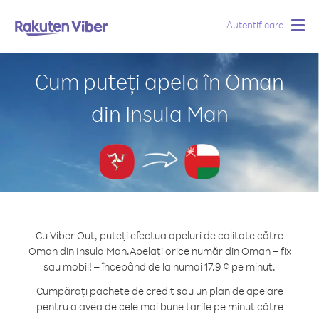
Autentificare
Togg
navig
Cum puteți apela în Oman
din Insula Man
Cu Viber Out, puteți efectua apeluri de calitate către
Oman din Insula Man.
Apelați orice număr din Oman – fix
sau mobil! – începând de la numai 17.9 ¢ pe minut.
Cumpărați pachete de credit sau un plan de apelare
pentru a avea de cele mai bune tarife pe minut către