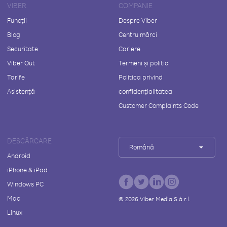
VIBER
COMPANIE
Funcții
Despre Viber
Blog
Centru mărci
Securitate
Cariere
Viber Out
Termeni și politici
Tarife
Politica privind
Asistență
confidențialitatea
Customer Complaints Code
DESCĂRCARE
Română
Android
iPhone & iPad
Windows PC
Mac
©
2026
Viber Media S.à r.l.
Linux