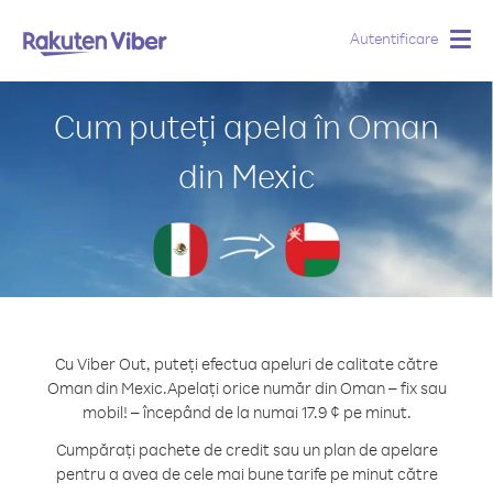
Autentificare
Togg
navig
Cum puteți apela în Oman
din Mexic
Cu Viber Out, puteți efectua apeluri de calitate către
Oman din Mexic.
Apelați orice număr din Oman – fix sau
mobil! – începând de la numai 17.9 ¢ pe minut.
Cumpărați pachete de credit sau un plan de apelare
pentru a avea de cele mai bune tarife pe minut către