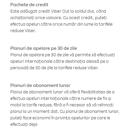
Pachete de credit
Este adăugat credit Viber Out la soldul dvs. când
achiziționați orice valoare. Cu acest credit, puteți
efectua apeluri către orice număr din lume la tarifele
reduse Viber.
Planuri de apelare pe 30 de zile
Planul de apelare pe 30 de zile vă permite să efectuați
apeluri internaționale către destinația aleasă pe o
perioadă de 30 de zile la tarifele reduse Viber.
Planuri de abonament lunar
Planul de abonament lunar vă oferă flexibilitatea de a
efectua apeluri internaționale către numere de fix și
mobil la tarife reduse, fără a fi necesar să vă reînnoiți
planul la un moment dat. Cu planul de abonament lunar,
puteți face economii în privința apelurilor pe care le
efectuați deja