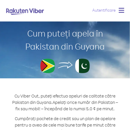
Autentificare
Togg
navig
Cum puteți apela în
Pakistan din Guyana
Cu Viber Out, puteți efectua apeluri de calitate către
Pakistan din Guyana.
Apelați orice număr din Pakistan –
fix sau mobil! – începând de la numai 5.0 ¢ pe minut.
Cumpărați pachete de credit sau un plan de apelare
pentru a avea de cele mai bune tarife pe minut către