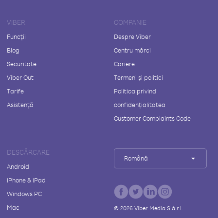
VIBER
COMPANIE
Funcții
Despre Viber
Blog
Centru mărci
Securitate
Cariere
Viber Out
Termeni și politici
Tarife
Politica privind
Asistență
confidențialitatea
Customer Complaints Code
DESCĂRCARE
Română
Android
iPhone & iPad
Windows PC
Mac
©
2026
Viber Media S.à r.l.